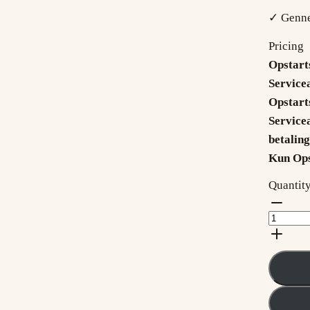
✓ Gennem
Pricing
Opstart
Service
Opstart
Servicea
betaling
Kun Ops
Quantit