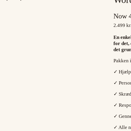
Now
2.499 kr
En enke
for det,
det grun
Pakken i
✓ Hjælp 
✓ Perso
✓ Skræd
✓ Respon
✓ Genne
✓ Alle n