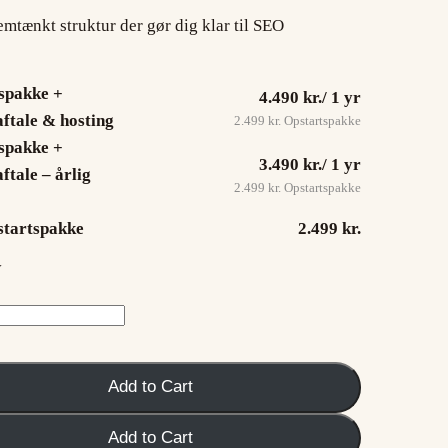
tænkt struktur der gør dig klar til SEO
spakke +
4.490 kr.
/ 1 yr
aftale & hosting
2.499 kr. Opstartspakke
spakke +
3.490 kr.
/ 1 yr
ftale – årlig
2.499 kr. Opstartspakke
tartspakke
2.499 kr.
y
Add to Cart
Add to Cart