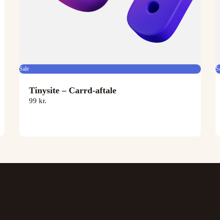
Sale
S
Tinysite – Carrd-aftale
99 kr.