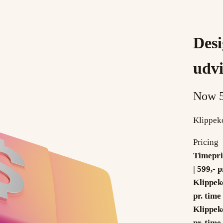
Desi
udvi
Now
Klippeko
Pricing
Timepri
| 599,- p
Klippeko
pr. time
Klippeko
pr. time