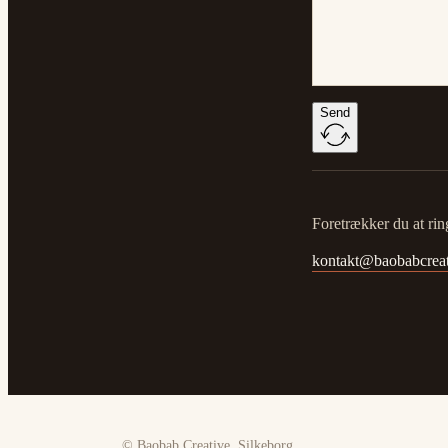
Send
Foretrækker du at ring
kontakt@baobabcreat
© Baobab Creative, Silkeborg