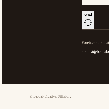
Send
Foretrækker du at 
kontakt@baobabc
© Baobab Creative, Silkeborg