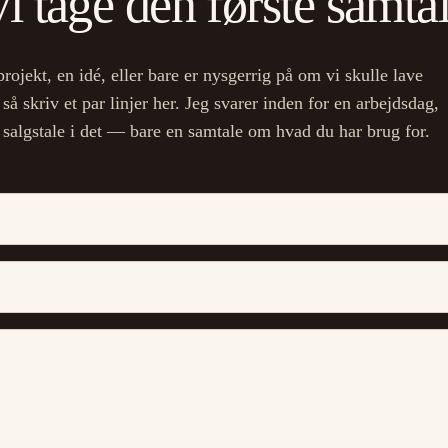
vi tage den første samta
projekt, en idé, eller bare er nysgerrig på om vi skulle lave
å skriv et par linjer her. Jeg svarer inden for en arbejdsdag,
 salgstale i det — bare en samtale om hvad du har brug for.